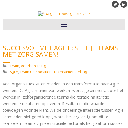
Home
SUCCESVOL MET AGILE: STEL JE TEAMS
Diensten
MET ZORG SAMEN!
Klanten
Team
,
Voorbereiding
Agile
,
Team Composition
,
Teamsamenstelling
Blog
Veel organisaties zitten midden in een transformatie naar Agile
werken. De Agile manier van werken wordt gekenmerkt door het
Over fit4agile
werken in zelforganiserende teams die iteratie na iteratie
werkende resultaten opleveren. Resultaten, die waarde
Contact
toevoegen voor de klant. Als de onderlinge interactie tussen Agile
teamleden niet goed loopt, wordt het erg lastig om dit te
realiseren. Teams zijn een cruciale factor als het gaat om succes